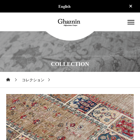
English
COLLECTION
コレクション
【SOLD】I-SPS24527-7661