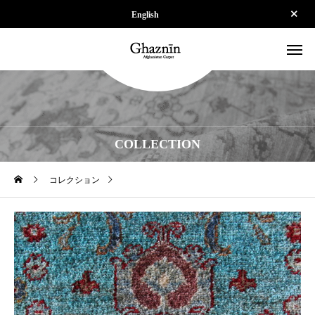
English
COLLECTION
コレクション
【SOLD】ZK-SPS250419-011