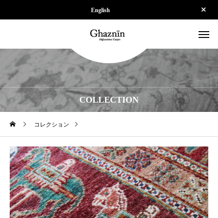
English
COLLECTION
コレクション
【SOLD】ZK-SPS250605-019