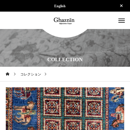
English
COLLECTION
コレクション
【SOLD】ZK-SPS250910-004