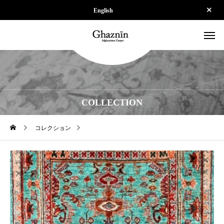
English
COLLECTION
コレクション
【SOLD】ZK-SPS250924-1038-04