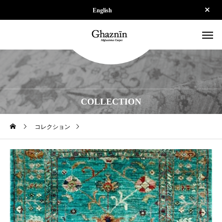
English
COLLECTION
コレクション
【SOLD】ZK-SPS250924-1731-01