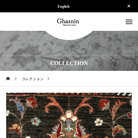
English
COLLECTION
コレクション
【SOLD】ZK-SPS251112-698-12