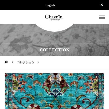
English
COLLECTION
コレクション
【SOLD】ZK-SPS251215-2432-14