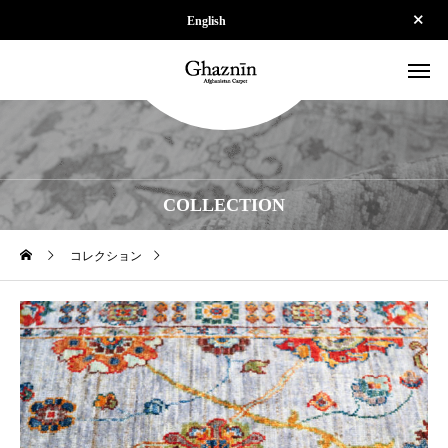
English
COLLECTION
コレクション
【SOLD】ZP-SPS250624-034