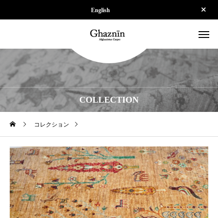
English
COLLECTION
コレクション
【SOLD】ZP-SPS250624-045