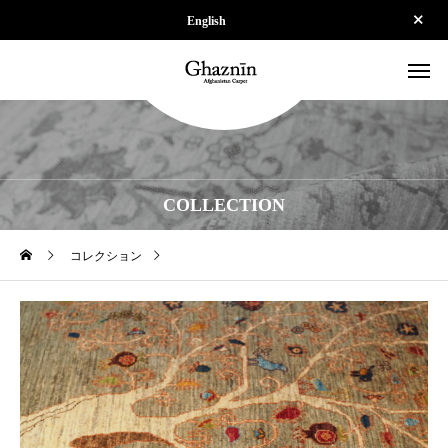
English
COLLECTION
コレクション
【SOLD】ZP-SPS250624-050