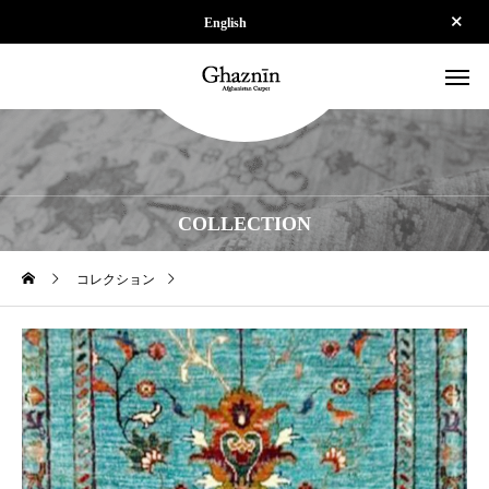
English
COLLECTION
コレクション
【SOLD】ZP-SPS250924-223-20