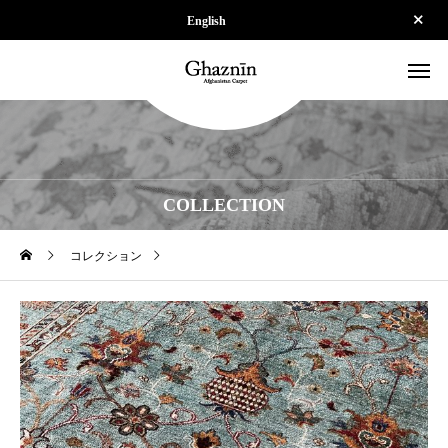
English
COLLECTION
コレクション
【SOLD】ZP-SPS260227A-4-03