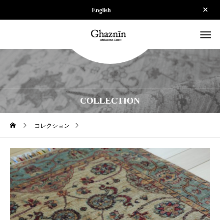
English
COLLECTION
コレクション
【SOLD】ZP-SPS260602A-85-03