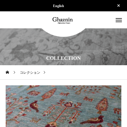
English
COLLECTION
コレクション
【SOLD】ZSPS240921-023