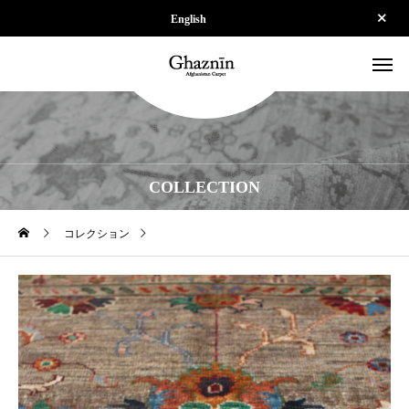
English
COLLECTION
コレクション
【SOLD】ZSPS240921-042