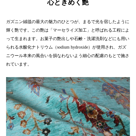
心ときめく艶
ガズニン絨毯の最大の魅力のひとつが、まるで光を宿したように
輝く艶です。この艶は「マーセライズ加工」と呼ばれる工程によ
って生まれます。お菓子の艶出しや石鹸・洗濯洗剤などにも用い
られる水酸化ナトリウム（sodium hydroxide）が使用され、ガズ
ニウール本来の風合いを損なわないよう細心の配慮のもとで施さ
れています。